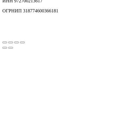
ИНН 972700213617
ОГРНИП 318774600366181